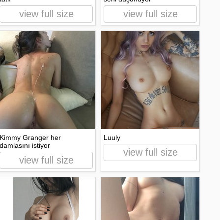
view full size
view full size
Kimmy Granger her
Luuly
damlasını istiyor
view full size
view full size