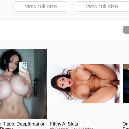
view full size
view full size
 Titjob, Deepthroat or
Filthy AI Sluts
Onl
🍓 Destroy Her AI Holes