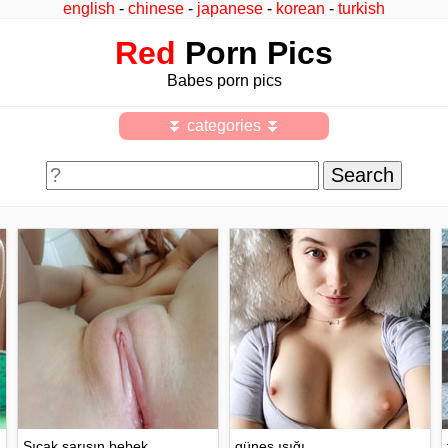
english
-
chinese
-
japanese
-
korean
-
turkish
Red
Porn Pics
Babes porn pics
⏬ categories ⏬
Sıcak sarışın bebek
güneş ışığı