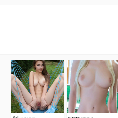
Sallan ve yay
minyon sarışın