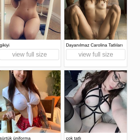
gikiyi
Dayanılmaz Carolina Tatlıları
view full size
view full size
sürtük üniforma
çok tatlı