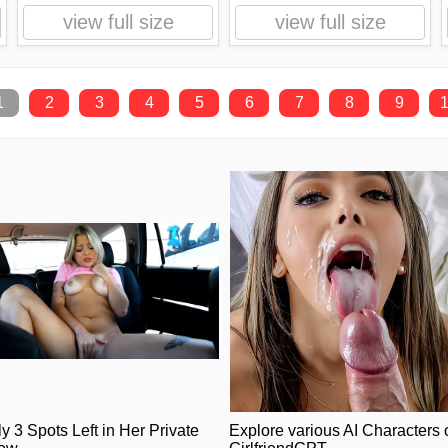
view full size
view full size
1
2
3
4
5
6
7
8
9
y 3 Spots Left in Her Private
Explore various AI Characters 