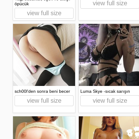
view full size
öpücük
view full size
sch00l'den sonra beni becer
Luma Skye -sıcak sarışın
view full size
view full size