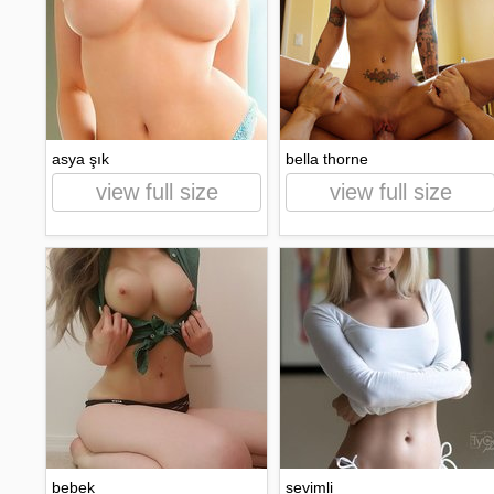
asya şık
bella thorne
view full size
view full size
bebek
sevimli