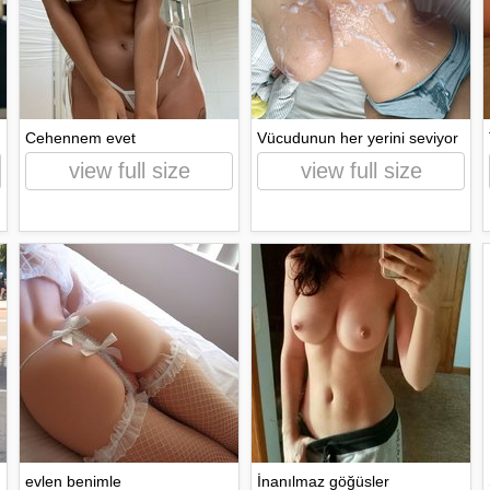
Cehennem evet
Vücudunun her yerini seviyor
view full size
view full size
evlen benimle
İnanılmaz göğüsler