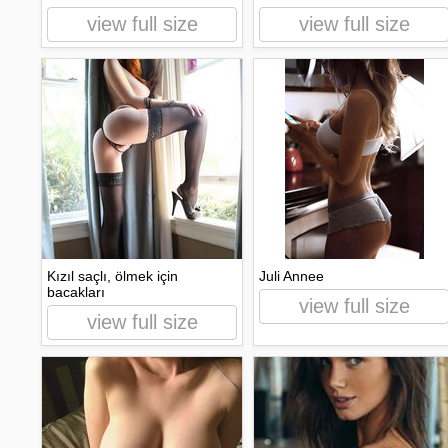
view full size
view full size
Kızıl saçlı, ölmek için
Juli Annee
bacakları
view full size
view full size