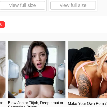
view full size
view full size
10
on
Blow Job or Titjob, Deepthroat or
Make Your Own Porn 