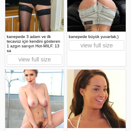
kanepede 3 adam ve ilk
kanepede büyük yuvarlak;)
tecavüz için kendini gösteren
view full size
1 azgın sarışın Hot-MILF. 13
sa
view full size