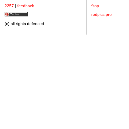
2257
|
feedback
^top
redpics.pro
(c) all rights defenced