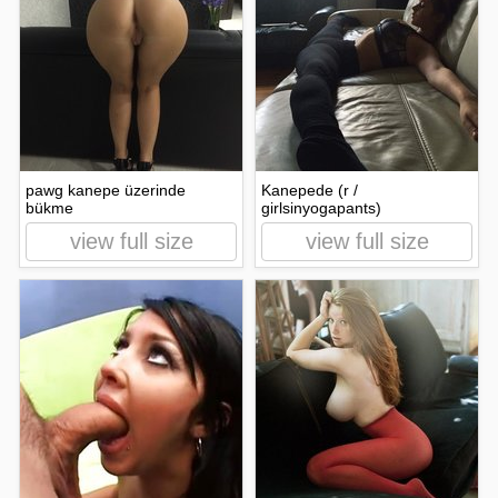
pawg kanepe üzerinde
Kanepede (r /
bükme
girlsinyogapants)
view full size
view full size