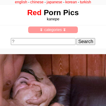
english
-
chinese
-
japanese
-
korean
-
turkish
Red
Porn Pics
kanepe
⏬ categories ⏬