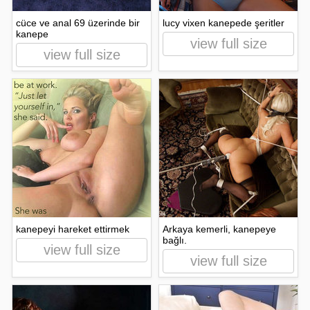
cüce ve anal 69 üzerinde bir
lucy vixen kanepede şeritler
kanepe
view full size
view full size
kanepeyi hareket ettirmek
Arkaya kemerli, kanepeye
bağlı.
view full size
view full size