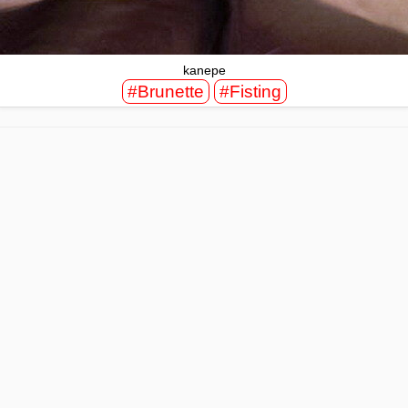
kanepe
#Brunette
#Fisting